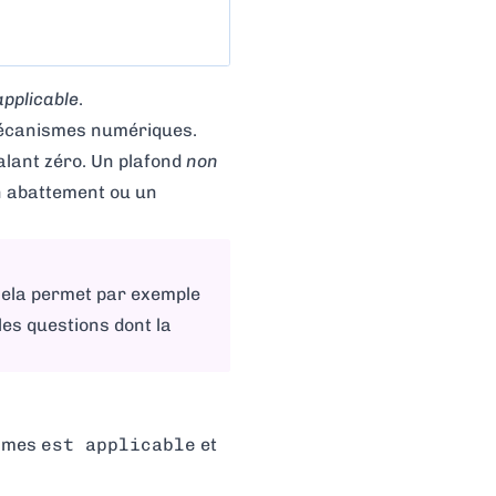
applicable
.
mécanismes numériques.
lant zéro. Un plafond
non
n abattement ou un
Cela permet par exemple
les questions dont la
ismes
est applicable
et