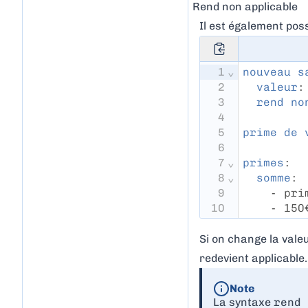
Rend non applicable
Il est également pos
1
⌄
nouveau s
2
valeur
:
3
rend no
4
5
prime de 
6
7
⌄
primes
:
8
⌄
somme
:
9
    - pri
10
    - 150
Si on change la vale
redevient applicable.
Note
La syntaxe
rend 