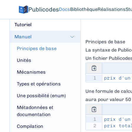
Publicodes
Docs
Bibliothèque
Réalisations
St
Tutoriel
Manuel
Principes de base
Principes de base
La syntaxe de Public
Un fichier Publicodes
Unités
Mécanismes
1
prix d'un
Types et opérations
Une formule de calcu
Une possibilité (enum)
aura pour valeur 50 
Métadonnées et
documentation
1
prix d'un
2
prix tota
Compilation