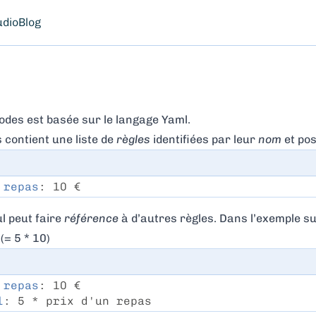
udio
Blog
odes est basée sur le langage
Yaml
.
 contient une liste de
règles
identifiées par leur
nom
et po
 repas
: 10 €
l peut faire
référence
à d’autres règles. Dans l’exemple su
(= 5 * 10)
 repas
: 10 €
l
: 5 * prix d'un repas