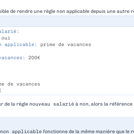
sible de rendre une règle non applicable depuis une autre rè
alarié
:
 oui
n applicable
: prime de vacances
vacances
: 200€
me de vacances
€
ur de la règle
nouveau salarié
à
non
, alors la référence
non applicable
fonctionne de la même manière que le r