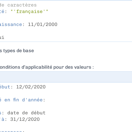
de caractères
té
: 
"'française'"
aissance
: 11/01/2000
ui
es types de base
onditions d’applicabilité pour des valeurs :
ébut
: 12/02/2020
é en fin d'année
:
s
: date de début
'à
: 31/12/2020