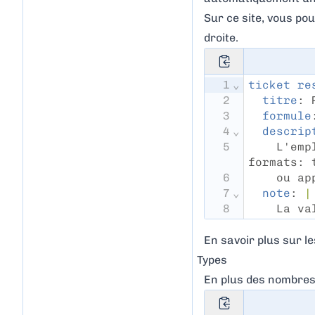
Sur ce site, vous po
droite.
1
⌄
ticket re
2
titre
: 
3
formule
4
⌄
descrip
5
    L'emp
formats: 
6
    ou ap
7
⌄
note
: 
|
8
    La va
En savoir plus sur le
Types
En plus des nombres,