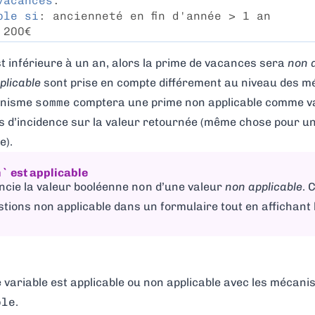
vacances
:
ble si
: ancienneté en fin d'année > 1 an
 200€
est inférieure à un an, alors la prime de vacances sera
non 
plicable
sont prise en compte différement au niveau des 
anisme
somme
comptera une prime non applicable comme va
 d’incidence sur la valeur retournée (même chose pour u
e).
` est applicable
encie la valeur booléenne
non
d’une valeur
non applicable
. 
stions non applicable
dans un formulaire
tout en affichant 
e variable est applicable ou non applicable avec les mécan
ble
.