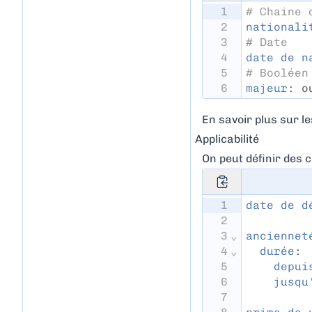
1
# Chaine 
2
nationali
3
# Date
4
date de n
5
# Booléen
6
majeur
: o
En savoir plus sur l
Applicabilité
On peut définir des c
1
date de d
2
3
⌄
anciennet
4
⌄
durée
:
5
depui
6
jusqu
7