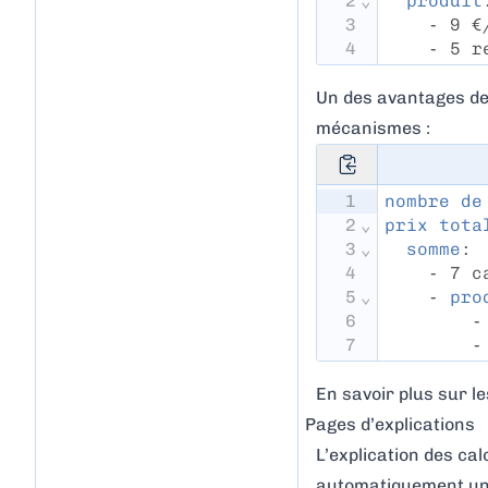
2
⌄
produit
3
    - 9 €
4
    - 5 r
Un des avantages de 
mécanismes :
1
nombre de
2
⌄
prix tota
3
⌄
somme
:
4
    - 7 c
5
⌄
    - 
pro
6
        -
7
        -
En savoir plus sur 
Pages d’explications
L’explication des ca
automatiquement une