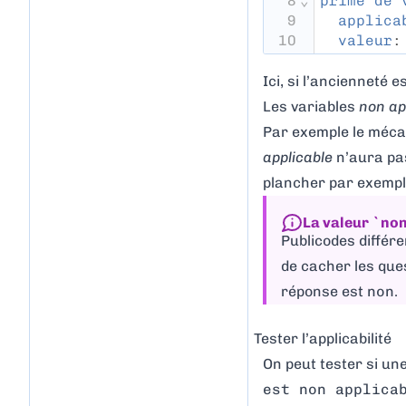
8
⌄
prime de 
9
applica
10
valeur
:
Ici, si l’ancienneté 
Les variables
non ap
Par exemple le méc
applicable
n’aura pas
plancher par exempl
La valeur `non
Publicodes différ
de cacher les que
réponse est
non
.
Tester l’applicabilité
On peut tester si un
est non applica