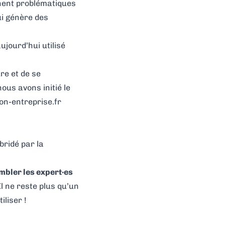
nnent problématiques
ui génère des
ujourd’hui utilisé
re et de se
us avons initié le
on-entreprise.fr
bridé par la
mbler les expert·es
 Il ne reste plus qu’un
iliser !