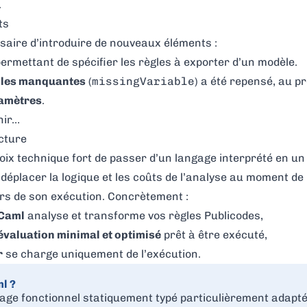
.
ts
saire d’introduire de nouveaux éléments :
ermettant de spécifier les règles à exporter d’un modèle.
bles manquantes
(
missingVariable
) a été repensé, au pr
amètres
.
nir…
cture
hoix technique fort de passer d’un langage interprété en un
déplacer la logique et les coûts de l’analyse au moment de 
ors de son exécution. Concrètement :
OCaml
analyse et transforme vos règles Publicodes,
évaluation minimal et optimisé
prêt à être exécuté,
r
se charge uniquement de l’exécution.
l ?
age fonctionnel statiquement typé particulièrement adapté 