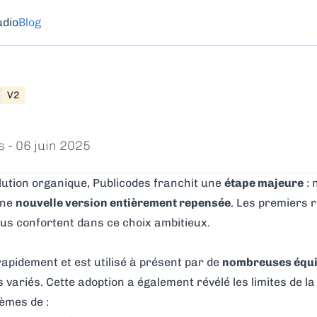
udio
Blog
V2
s -
06 juin 2025
lution organique, Publicodes franchit une
étape majeure
: 
une
nouvelle version entièrement repensée
. Les premiers r
us confortent dans ce choix ambitieux.
rapidement et est utilisé à présent par de
nombreuses équ
 variés. Cette adoption a également révélé les limites de la
lèmes de :