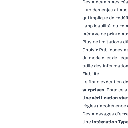
Des mécanismes réa
L’un des enjeux impo
qui implique de redé
l’applicabilité, du r
ménage de printemp
Plus de limitations 
Choisir Publicodes ne
du modèle, et de l’éq
taille des informati
Fiabilité
Le flot d’exécution d
surprises
. Pour cela
Une vérification sta
règles (incohérence d
Des messages d’err
Une
intégration Type