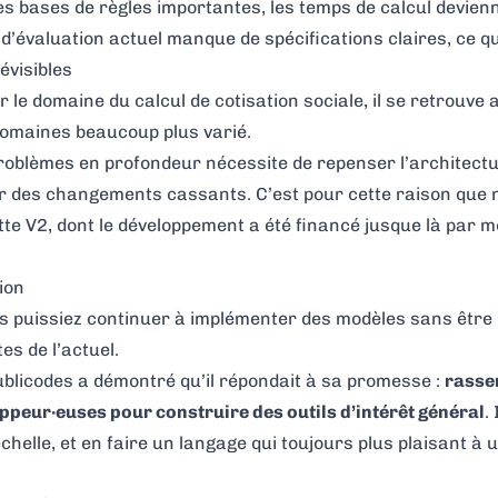
es bases de règles importantes, les temps de calcul devie
 d’évaluation actuel manque de spécifications claires, ce q
visibles
 le domaine du calcul de cotisation sociale, il se retrouve a
domaines beaucoup plus varié.
oblèmes en profondeur nécessite de repenser l’architectu
r des changements cassants. C’est pour cette raison que no
te V2, dont le développement a été financé jusque là par
m
tion
ous puissiez continuer à implémenter des modèles sans être 
tes de l’actuel.
licodes a démontré qu’il répondait à sa promesse :
rasse
oppeur·euses pour construire des outils d’intérêt général
.
helle, et en faire un langage qui toujours plus plaisant à ut