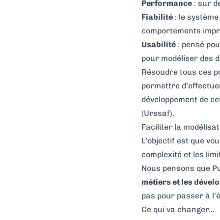
Performance
: sur d
Fiabilité
: le système
comportements impré
Usabilité
: pensé pour
pour modéliser des 
Résoudre tous ces pr
permettre d’effectue
développement de cet
(Urssaf).
Faciliter la modélisa
L’objectif est que v
complexité et les limi
Nous pensons que Pub
métiers et les dével
pas pour passer à l’éc
Ce qui va changer…