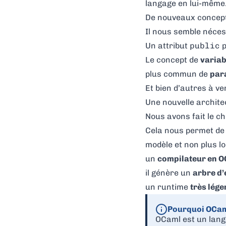
langage en lui-même
De nouveaux concep
Il nous semble néces
Un attribut
public
p
Le concept de
varia
plus commun de
par
Et bien d’autres à ve
Une nouvelle archite
Nous avons fait le c
Cela nous permet de 
modèle et non plus l
un
compilateur en 
il génère un
arbre d’
un runtime
très lége
Pourquoi OCam
OCaml
est un lang